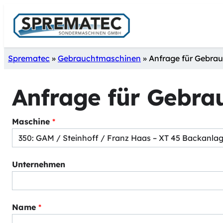
Zum
Inhalt
springen
Sprematec
»
Gebrauchtmaschinen
»
Anfrage für Gebra
Anfrage für Gebra
Maschine
*
Unternehmen
Name
*