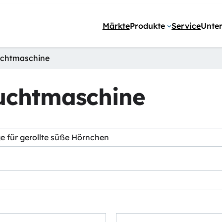
Märkte
Produkte
Service
Unte
uchtmaschine
uchtmaschine