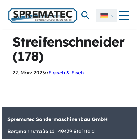
Zum
Suchen
Inhalt
springen
Streifenschneider
(178)
22. März 2023
•
•
Fleisch & Fisch
Sprematec Sondermaschinenbau GmbH
Bergmannstraße 11 · 49439 Steinfeld