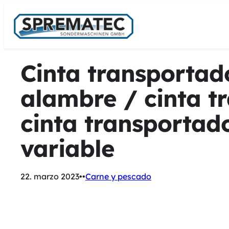
Saltar
al
contenido
Cinta transportad
alambre / cinta t
cinta transportad
variable
22. marzo 2023
•
•
Carne y pescado