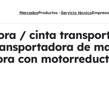
Mercados
Productos
Servicio técnico
Empresa
ora / cinta transpo
ransportadora de mal
ora con motorreduct